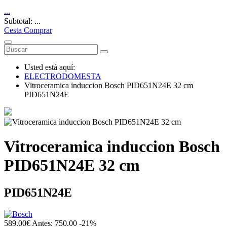
...
Subtotal: ...
Cesta
Comprar
Usted está aquí:
ELECTRODOMESTA
Vitroceramica induccion Bosch PID651N24E 32 cm
PID651N24E
Vitroceramica induccion Bosch
PID651N24E 32 cm
PID651N24E
589.00
€
Antes: 750.00
-21%