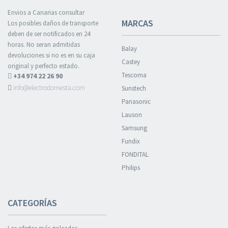
Envios a Canarias consultar
MARCAS
Los posibles daños de transporte
deben de ser notificados en 24
horas. No seran admitidas
Balay
devoluciones si no es en su caja
Castey
original y perfecto estado.
Tescoma
+34 974 22 26 90
info@electrodomesta.com
Sunstech
Panasonic
Lauson
Samsung
Fundix
FONDITAL
Philips
CATEGORÍAS