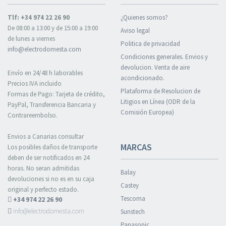
Tlf: +34 974 22 26 90
¿Quienes somos?
De 08:00 a 13:00 y de 15:00 a 19:00
Aviso legal
de lunes a viernes
Politica de privacidad
info@electrodomesta.com
Condiciones generales. Envios y
devolucion. Venta de aire
Envío en 24/48 h laborables
acondicionado.
Precios IVA incluido
Plataforma de Resolucion de
Formas de Pago: Tarjeta de crédito,
Litigios en Línea (ODR de la
PayPal, Transferencia Bancaria y
Comisión Europea)
Contrareembolso.
Envios a Canarias consultar
MARCAS
Los posibles daños de transporte
deben de ser notificados en 24
horas. No seran admitidas
Balay
devoluciones si no es en su caja
Castey
original y perfecto estado.
Tescoma
+34 974 22 26 90
info@electrodomesta.com
Sunstech
Panasonic