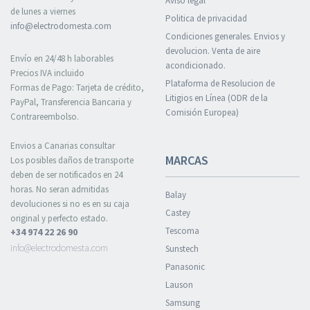
Aviso legal
de lunes a viernes
Politica de privacidad
info@electrodomesta.com
Condiciones generales. Envios y
devolucion. Venta de aire
Envío en 24/48 h laborables
acondicionado.
Precios IVA incluido
Plataforma de Resolucion de
Formas de Pago: Tarjeta de crédito,
Litigios en Línea (ODR de la
PayPal, Transferencia Bancaria y
Comisión Europea)
Contrareembolso.
Envios a Canarias consultar
MARCAS
Los posibles daños de transporte
deben de ser notificados en 24
horas. No seran admitidas
Balay
devoluciones si no es en su caja
Castey
original y perfecto estado.
Tescoma
+34 974 22 26 90
info@electrodomesta.com
Sunstech
Panasonic
Lauson
Samsung