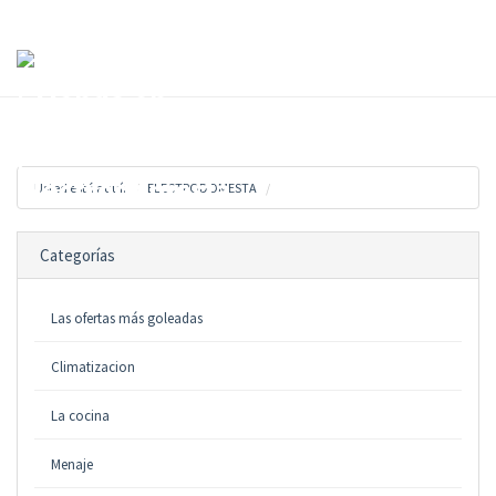
Toggl
Cart ...
naviga
Usted está aquí:
ELECTRODOMESTA
Categorías
Las ofertas más goleadas
Climatizacion
La cocina
Menaje