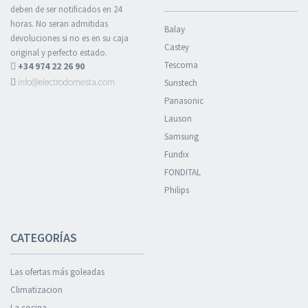
deben de ser notificados en 24
horas. No seran admitidas
Balay
devoluciones si no es en su caja
Castey
original y perfecto estado.
Tescoma
+34 974 22 26 90
info@electrodomesta.com
Sunstech
Panasonic
Lauson
Samsung
Fundix
FONDITAL
Philips
CATEGORÍAS
Las ofertas más goleadas
Climatizacion
La cocina