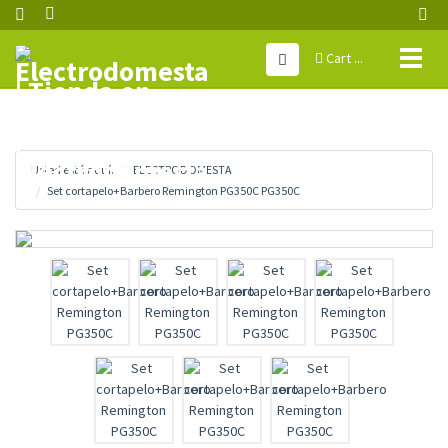
Toggl
Cart ...
naviga
Usted está aquí:
ELECTRODOMESTA
Set cortapelo+Barbero Remington PG350C PG350C