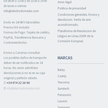
De 08:00 a 13:00 y de 15:00 a 19:00
Aviso legal
de lunes a viernes
Politica de privacidad
info@electrodomesta.com
Condiciones generales. Envios y
devolucion. Venta de aire
Envío en 24/48 h laborables
acondicionado.
Precios IVA incluido
Plataforma de Resolucion de
Formas de Pago: Tarjeta de crédito,
Litigios en Línea (ODR de la
PayPal, Transferencia Bancaria y
Comisión Europea)
Contrareembolso.
Envios a Canarias consultar
MARCAS
Los posibles daños de transporte
deben de ser notificados en 24
horas. No seran admitidas
Balay
devoluciones si no es en su caja
Castey
original y perfecto estado.
Tescoma
+34 974 22 26 90
info@electrodomesta.com
Sunstech
Panasonic
Lauson
Samsung