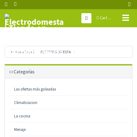
Toggl
Cart ...
naviga
Usted está aquí:
ELECTRODOMESTA
Categorías
Las ofertas más goleadas
Climatizacion
La cocina
Menaje