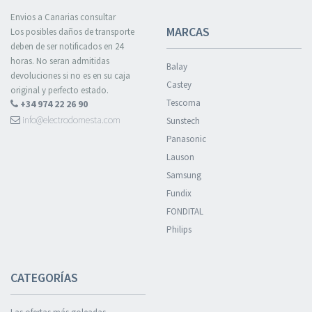
Envios a Canarias consultar
MARCAS
Los posibles daños de transporte
deben de ser notificados en 24
horas. No seran admitidas
Balay
devoluciones si no es en su caja
Castey
original y perfecto estado.
Tescoma
+34 974 22 26 90
info@electrodomesta.com
Sunstech
Panasonic
Lauson
Samsung
Fundix
FONDITAL
Philips
CATEGORÍAS