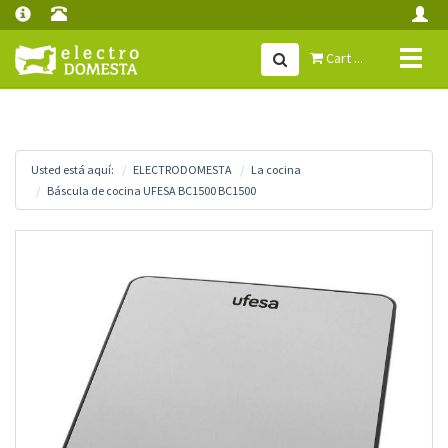
Toggl
Cart ...
naviga
Usted está aquí:
ELECTRODOMESTA
La cocina
Báscula de cocina UFESA BC1500 BC1500