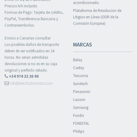
acondicionado.
Precios IVA incluido
Plataforma de Resolucion de
Formas de Pago: Tarjeta de crédito,
Litigios en Línea (ODR de la
PayPal, Transferencia Bancaria y
Comisión Europea)
Contrareembolso.
Envios a Canarias consultar
MARCAS
Los posibles daños de transporte
deben de ser notificados en 24
horas. No seran admitidas
Balay
devoluciones si no es en su caja
Castey
original y perfecto estado.
Tescoma
+34 974 22 26 90
info@electrodomesta.com
Sunstech
Panasonic
Lauson
Samsung
Fundix
FONDITAL
Philips