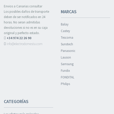
Envios a Canarias consultar
MARCAS
Los posibles daños de transporte
deben de ser notificados en 24
horas. No seran admitidas
Balay
devoluciones si no es en su caja
Castey
original y perfecto estado.
Tescoma
+34 974 22 26 90
info@electrodomesta.com
Sunstech
Panasonic
Lauson
Samsung
Fundix
FONDITAL
Philips
CATEGORÍAS