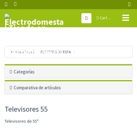
Toggl
Cart ...
naviga
Usted está aquí:
ELECTRODOMESTA
Categorías
Comparativa de artículos
Televisores 55
Televisores de 55"